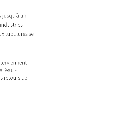
ns jusqu’à un
industries
aux tubulures se
nterviennent
 l’eau -
es retours de