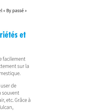
l « By passé »
riétés et
e facilement
ctement sur la
omestique.
auser de
n souvent
r, etc. Grâce à
Vulcan,