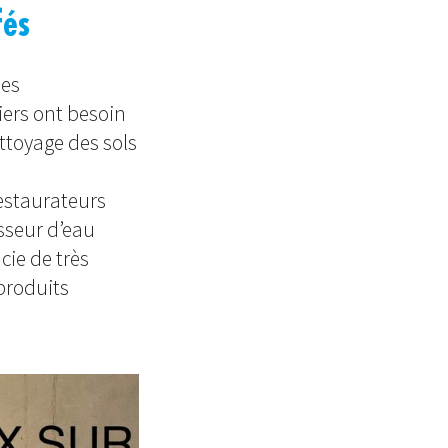
fés
les
niers ont besoin
ettoyage des sols
restaurateurs
isseur d’eau
cie de très
produits